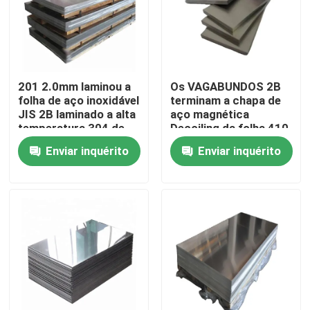
Sobre nós
Visita à fábrica
201 2.0mm laminou a
Os VAGABUNDOS 2B
folha de aço inoxidável
terminam a chapa de
JIS 2B laminado a alta
aço magnética
Controle de qualidade
temperatura 304 de
Decoiling da folha 410
aço inoxidável
430 de aço inoxidável
Enviar inquérito
Enviar inquérito
Inox
Contacte-nos
Notícias
Solicite um orçamento
Folhas de aço inoxidável da placa