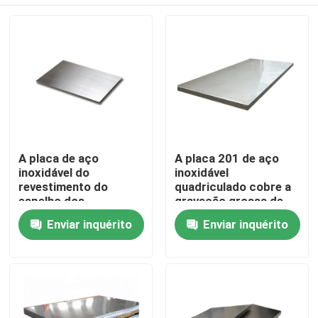
A placa de aço
A placa 201 de aço
inoxidável do
inoxidável
revestimento do
quadriculado cobre a
espelho dos
gravação grossa de
VAGABUNDOS 304
10mm
Para casa
Enviar inquérito
Enviar inquérito
cobre 0.8mm 1.0mm
1.2mm
Produtos
vídeos