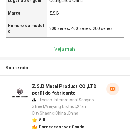
Lugar de origem
Guangzhou China
Marca
Z.S.B
Número do model
300 séries, 400 séries, 200 séries,
o
Veja mais
Sobre nós
Z.S.B Metal Product CO.,LTD
perfil do fabricante
Jinqiao International,Sanqiao
Street,Weiyang District,Xi'an
City,Shaanxi,China ,China
5.0
Fornecedor verificado